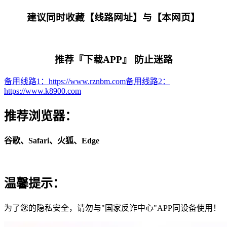
建议同时收藏【线路网址】与【本网页】
推荐『下载APP』 防止迷路
备用线路
1
：
https://www.rznbm.com
备用线路
2
：
https://www.k8900.com
推荐浏览器：
谷歌、Safari、火狐、Edge
温馨提示：
为了您的隐私安全，请勿与"国家反诈中心"APP同设备使用！