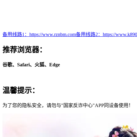
备用线路
1
：
https://www.rznbm.com
备用线路
2
：
https://www.k89
推荐浏览器：
谷歌、Safari、火狐、Edge
温馨提示：
为了您的隐私安全，请勿与"国家反诈中心"APP同设备使用！