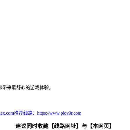
您带来最舒心的游戏体验。
kex.com
推荐线路：
https://www.plov9r.com
建议同时收藏【线路网址】与【本网页】