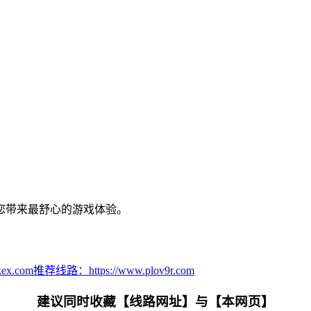
您带来最舒心的游戏体验。
kex.com
推荐线路：
https://www.plov9r.com
建议同时收藏【线路网址】与【本网页】