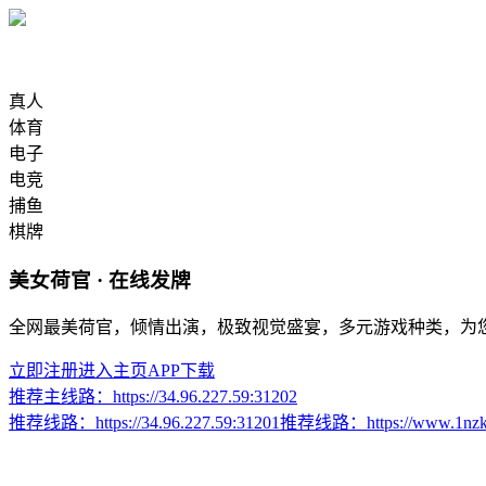
真人
体育
电子
电竞
捕鱼
棋牌
美女荷官 · 在线发牌
全网最美荷官，倾情出演，极致视觉盛宴，多元游戏种类，为
立即注册
进入主页
APP下载
推荐主线路：
https://34.96.227.59:31202
推荐线路：
https://34.96.227.59:31201
推荐线路：
https://www.1nz