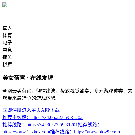
真人
体育
电子
电竞
捕鱼
棋牌
美女荷官 · 在线发牌
全网最美荷官，倾情出演，极致视觉盛宴，多元游戏种类，为
您带来最舒心的游戏体验。
立即注册
进入主页
APP下载
推荐主线路：
https://34.96.227.59:31202
推荐线路：
https://34.96.227.59:31201
推荐线路：
https://www.1nzkex.com
推荐线路：
https://www.plov9r.com