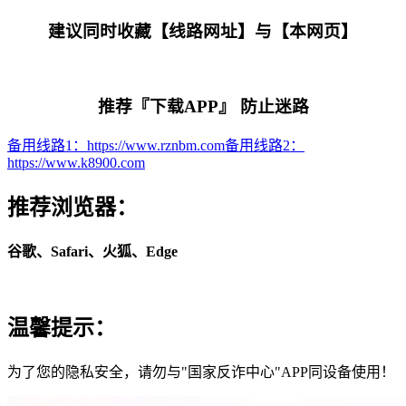
建议同时收藏【线路网址】与【本网页】
推荐『下载APP』 防止迷路
备用线路
1
：
https://www.rznbm.com
备用线路
2
：
https://www.k8900.com
推荐浏览器：
谷歌、Safari、火狐、Edge
温馨提示：
为了您的隐私安全，请勿与"国家反诈中心"APP同设备使用！