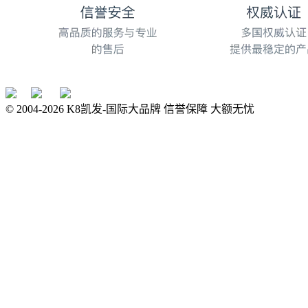
© 2004-
2026
K8凯发-国际大品牌 信誉保障 大额无忧