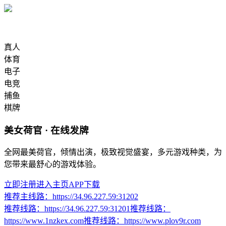
真人
体育
电子
电竞
捕鱼
棋牌
美女荷官 · 在线发牌
全网最美荷官，倾情出演，极致视觉盛宴，多元游戏种类，为
您带来最舒心的游戏体验。
立即注册
进入主页
APP下载
推荐主线路：
https://34.96.227.59:31202
推荐线路：
https://34.96.227.59:31201
推荐线路：
https://www.1nzkex.com
推荐线路：
https://www.plov9r.com