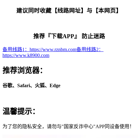
建议同时收藏【线路网址】与【本网页】
推荐『下载APP』 防止迷路
备用线路
1
：
https://www.rznbm.com
备用线路
2
：
https://www.k8900.com
推荐浏览器：
谷歌、Safari、火狐、Edge
温馨提示：
为了您的隐私安全，请勿与"国家反诈中心"APP同设备使用！