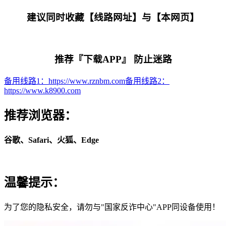
建议同时收藏【线路网址】与【本网页】
推荐『下载APP』 防止迷路
备用线路
1
：
https://www.rznbm.com
备用线路
2
：
https://www.k8900.com
推荐浏览器：
谷歌、Safari、火狐、Edge
温馨提示：
为了您的隐私安全，请勿与"国家反诈中心"APP同设备使用！