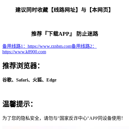
建议同时收藏【线路网址】与【本网页】
推荐『下载APP』 防止迷路
备用线路
1
：
https://www.rznbm.com
备用线路
2
：
https://www.k8900.com
推荐浏览器：
谷歌、Safari、火狐、Edge
温馨提示：
为了您的隐私安全，请勿与"国家反诈中心"APP同设备使用！