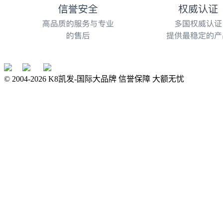
© 2004-
2026
K8凯发-国际大品牌 信誉保障 大额无忧