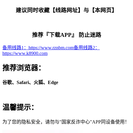
建议同时收藏【线路网址】与【本网页】
推荐『下载APP』 防止迷路
备用线路
1
：
https://www.rznbm.com
备用线路
2
：
https://www.k8900.com
推荐浏览器：
谷歌、Safari、火狐、Edge
温馨提示：
为了您的隐私安全，请勿与"国家反诈中心"APP同设备使用！